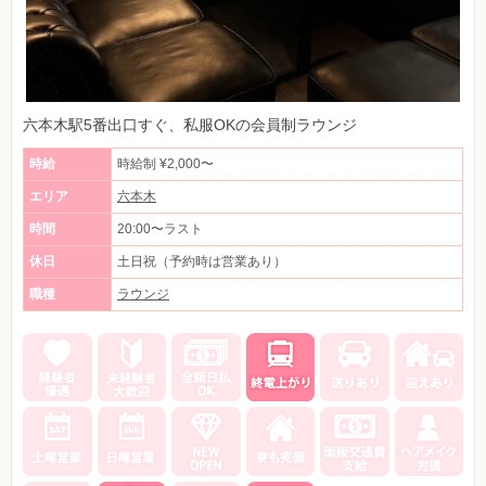
六本木駅5番出口すぐ、私服OKの会員制ラウンジ
時給
時給制 ¥2,000〜
エリア
六本木
時間
20:00〜ラスト
休日
土日祝（予約時は営業あり）
職種
ラウンジ