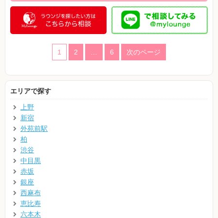
1
2
…
6
次のページ
エリアで探す
上野
新宿
外苑前駅
柏
渋谷
中目黒
赤坂
銀座
西麻布
恵比寿
六本木