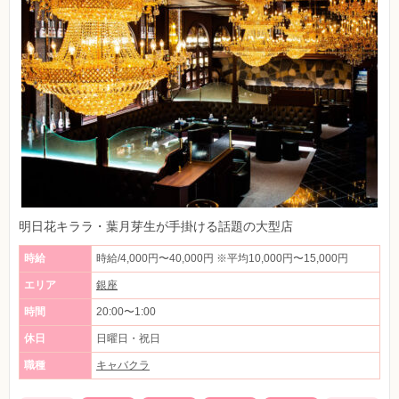
明日花キララ・葉月芽生が手掛ける話題の大型店
時給
時給/4,000円〜40,000円 ※平均10,000円〜15,000円
エリア
銀座
時間
20:00〜1:00
休日
日曜日・祝日
職種
キャバクラ