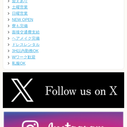
迎えあり
土曜営業
日曜営業
NEW OPEN
寮も完備
面接交通費支給
ヘアメイク完備
ドレスレンタル
3H以内勤務OK
Wワーク歓迎
私服OK