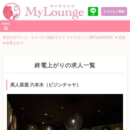
かんたん登録
本
MENU
文
へ
東京のラウンジ、キャバクラ紹介サイト マイラウンジ【MYLOUNGE】
>
店舗
>
終電上がり
終電上がりの求人一覧
美人茶屋 六本木（ビジンチャヤ）