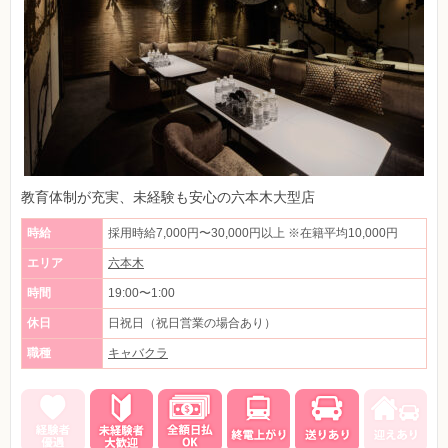
教育体制が充実、未経験も安心の六本木大型店
時給
採用時給7,000円〜30,000円以上 ※在籍平均10,000円
エリア
六本木
時間
19:00〜1:00
休日
日祝日（祝日営業の場合あり）
職種
キャバクラ