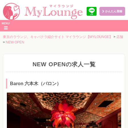
かんたん登録
本
MENU
文
へ
東京のラウンジ、キャバクラ紹介サイト マイラウンジ【MYLOUNGE】
>
店舗
>
NEW OPEN
NEW OPENの求人一覧
Baron 六本木（バロン）