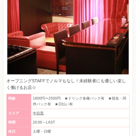
オープニングSTAFFでノルマもなし！未経験者にも優しい楽し
く働けるお店☆
時給
1800円〜2500円 ★ドリンク各種バック有 ★指名・同
伴バック有 ★日払い有
エリア
中目黒
時間
20:00～LAST
休日
土曜・日曜