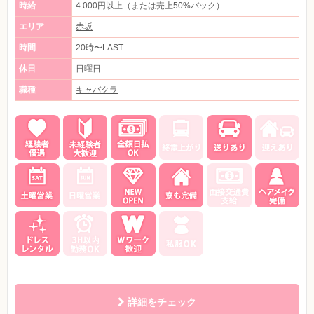
時給
4.000円以上（または売上50%バック）
エリア
赤坂
時間
20時〜LAST
休日
日曜日
職種
キャバクラ
詳細をチェック