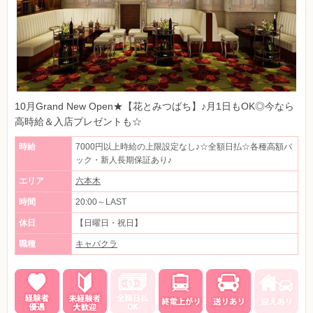
10月Grand New Open★【花とみつばち】♪月1日もOK◎今なら
高時給＆入店プレゼントも☆
時給
7000円以上時給の上限設定なし♪☆全額日払☆各種高額バ
ック・新人長期保証あり♪
エリア
六本木
時間
20:00～LAST
休日
【日曜日・祝日】
職種
キャバクラ