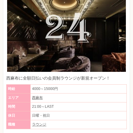
西麻布に全額日払いの会員制ラウンジが新規オープン！
時給
4000～15000円
エリア
西麻布
時間
21:00～LAST
休日
日曜・祝日
職種
ラウンジ