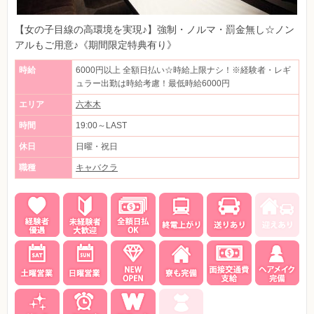
【女の子目線の高環境を実現♪】強制・ノルマ・罰金無し☆ノン
アルもご用意♪《期間限定特典有り》
時給
6000円以上 全額日払い☆時給上限ナシ！※経験者・レギ
ュラー出勤は時給考慮！最低時給6000円
エリア
六本木
時間
19:00～LAST
休日
日曜・祝日
職種
キャバクラ