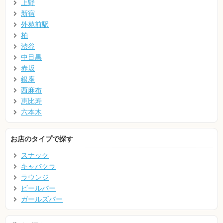
上野
新宿
外苑前駅
柏
渋谷
中目黒
赤坂
銀座
西麻布
恵比寿
六本木
お店のタイプで探す
スナック
キャバクラ
ラウンジ
ビールバー
ガールズバー