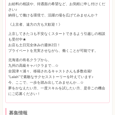
お給料の相談や、待遇面の希望など、お気軽に申し付けくだ
さい♪
納得して働ける環境で、活躍の場を広げてみませんか？
《上京者、遠方の方も大歓迎！》
上京してきたコも不安なくスタートできるよう引越しの相談
も受付中★
お店も土日完全休みの週休2日！
プライベートを充実させながら、働くことが可能です。
北海道の有名クラブから、
九州の高級キャバクラまで…☆
全国津々浦々、移籍されるキャストさんも多数在籍!
“Lalah”で素敵なサクセスストーリーを叶えています♪
今、ここで、一歩を踏み出してみませんか…☆
夢をかなえたい方、一度スキルを試したい方、是非この機会
にご応募ください！
募集情報