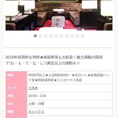
2018年採用枠を増枠★移籍希望も大歓迎！魅力満載の環境
で“お・も・て・な・し”♪満足以上の感動を☆
時給
8000円以上★入店時給8000～★全日ｏｋ★各種高額バッ
ク有★時給保障有★ミニボーナス支給
エリア
六本木
時間
20:00～1:00
休日
土曜・日曜
職種
キャバクラ