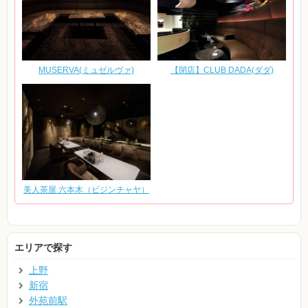
MUSERVA(ミュゼルヴァ)
【閉店】CLUB DADA(ダダ)
美人茶屋 六本木（ビジンチャヤ）
エリアで探す
上野
新宿
外苑前駅