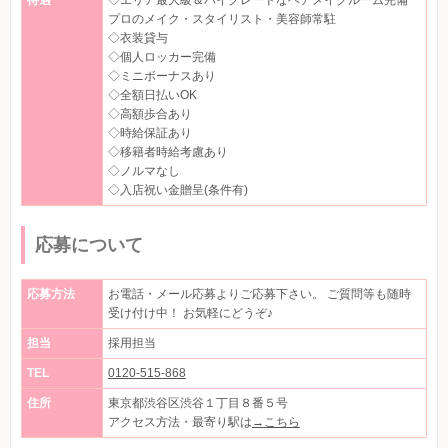
待遇
◇エリア最大級＆ハイグレードなヘアメイクルーム完備
プロのメイク・スタイリスト・美容師常駐
◇衣装貸与
◇個人ロッカー完備
◇ミニボーナスあり
◇全額日払いOK
◇高額歩合あり
◇時給保証あり
◇移籍者時給考慮あり
◇ノルマなし
◇入店祝い金贈呈(条件有)
応募について
応募方法
お電話・メール応募よりご応募下さい。 ご質問等も随時
受け付け中！ お気軽にどうぞ♪
担当
採用担当
TEL
0120-515-868
住所
東京都渋谷区渋谷１丁目８番５号
アクセス方法・最寄り駅は
→こちら