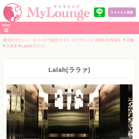
かんたん登録
本
MENU
文
へ
東京のラウンジ、キャバクラ紹介サイト マイラウンジ【MYLOUNGE】
>
店舗
>
六本木
>
Lalah(ララァ)
Lalah(ララァ)