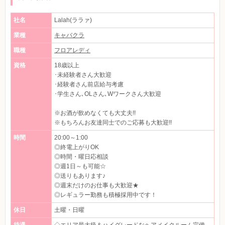
社名
Lalah(ララァ)
業種
キャバクラ
職種
フロアレディ
資格
18歳以上
･未経験者さん大歓迎
･経験者さん前店給与考慮
･学生さん､OLさん､Wワークさん大歓迎
※お酒が飲めなくても大丈夫!!
※もちろんお友達同士でのご応募も大歓迎!!
時間
20:00～1:00
◎終電上がりOK
◎時間・曜日応相談
◎週1日～も可能☆
◎送りもあります♪
◎週末だけのお仕事も大歓迎★
◎レギュラー勤務も積極採用中です！
休日
土曜・日曜