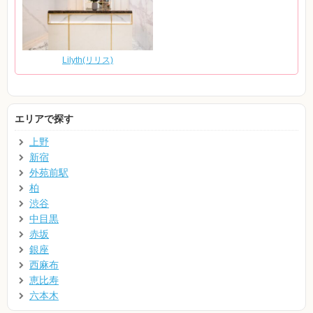
Lilyth(リリス)
エリアで探す
上野
新宿
外苑前駅
柏
渋谷
中目黒
赤坂
銀座
西麻布
恵比寿
六本木