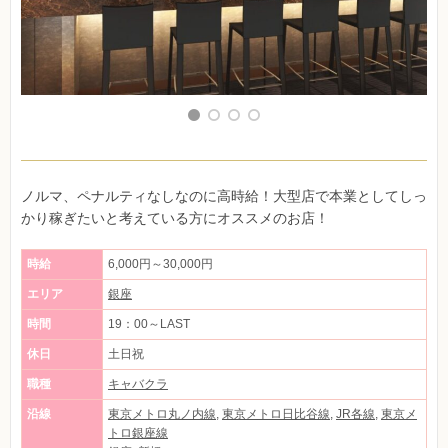
ノルマ、ペナルティなしなのに高時給！大型店で本業としてしっ
かり稼ぎたいと考えている方にオススメのお店！
時給
6,000円～30,000円
エリア
銀座
時間
19：00～LAST
休日
土日祝
職種
キャバクラ
沿線
東京メトロ丸ノ内線
,
東京メトロ日比谷線
,
JR各線
,
東京メ
トロ銀座線