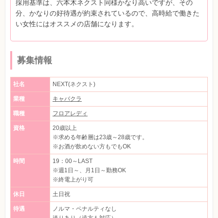
採用基準は、六本木ネクスト同様かなり高いですが、その
分、かなりの好待遇が約束されているので、高時給で働きた
い女性にはオススメの店舗になります。
募集情報
社名
NEXT(ネクスト)
業種
キャバクラ
職種
フロアレディ
資格
20歳以上
※求める年齢層は23歳～28歳です。
※お酒が飲めない方もでもOK
時間
19：00～LAST
※週1日～、月1日～勤務OK
※終電上がり可
休日
土日祝
待遇
ノルマ・ペナルティなし
送りあり（遠方も対応）