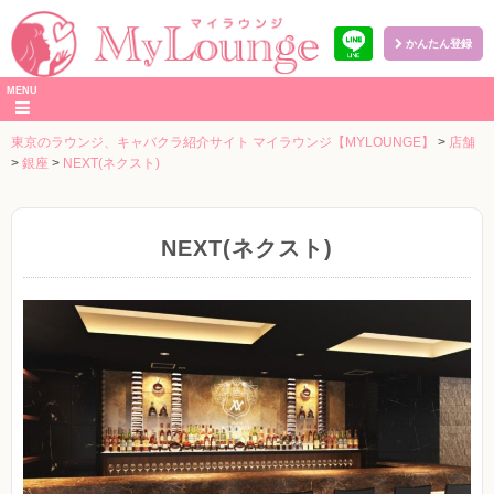
かんたん登録
本
MENU
文
へ
東京のラウンジ、キャバクラ紹介サイト マイラウンジ【MYLOUNGE】
>
店舗
>
銀座
>
NEXT(ネクスト)
NEXT(ネクスト)