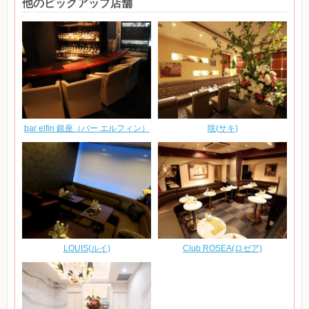
他のピックアップ店舗
bar elfin 銀座（バー エルフィン）
咲(サキ)
LOUIS(ルイ)
Club ROSEA(ロゼア)