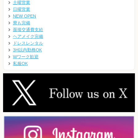
土曜営業
日曜営業
NEW OPEN
寮も完備
面接交通費支給
ヘアメイク完備
ドレスレンタル
3H以内勤務OK
Wワーク歓迎
私服OK