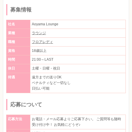
募集情報
社名
Aoyama Lounge
業種
ラウンジ
職種
フロアレディ
資格
18歳以上
時間
21:00～LAST
休日
土曜・日曜・祝日
待遇
遠方までの送りOK
ペナルティなど一切なし
日払い可能
応募について
応募方法
お電話・メール応募よりご応募下さい。 ご質問等も随時
受け付け中！ お気軽にどうぞ♪