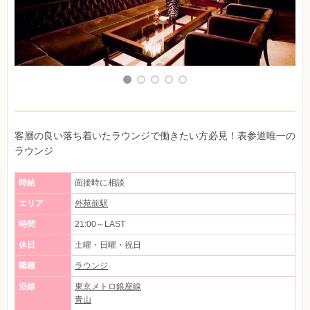
客層の良い落ち着いたラウンジで働きたい方必見！表参道唯一の
ラウンジ
時給
面接時に相談
エリア
外苑前駅
時間
21:00～LAST
休日
土曜・日曜・祝日
職種
ラウンジ
沿線
東京メトロ銀座線
青山