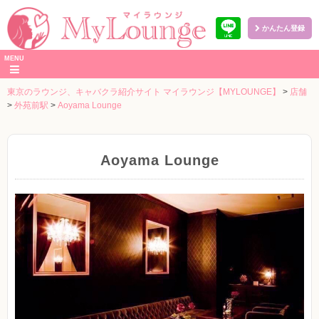
かんたん登録
本
MENU
文
へ
東京のラウンジ、キャバクラ紹介サイト マイラウンジ【MYLOUNGE】
>
店舗
>
外苑前駅
>
Aoyama Lounge
Aoyama Lounge