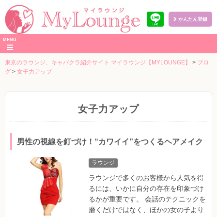
かんたん登録
本
MENU
文
へ
東京のラウンジ、キャバクラ紹介サイト マイラウンジ【MYLOUNGE】
>
ブロ
グ
>
女子力アップ
女子力アップ
男性の視線を釘づけ！“カワイイ”をつくるヘアメイク
ラウンジ
ラウンジで多くのお客様から人気を得
るには、いかに自分の存在を印象づけ
るかが重要です。 会話のテクニックを
磨くだけではなく、ほかの女の子より