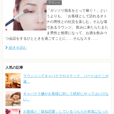
ラウンジ
「ガッツリ指名をとって稼ぐ！」とい
うよりも、「お客様として訪れるオト
ナの男性との社交を楽しむ」そんな場
であるラウンジ。 飲みに来たらたまた
ま男性と相席になって、お酒を飲みつ
つ会話をするひとときを過ごすことに……そんなスタ……
続きを読む
人気の記事
ラウンジってキャバクラやスナック、バーとはどこが
違...
キャバクラ嬢がお客様に対して絶対にやってはいけな
い...
お客様と「疑似恋愛」しているつもりが本気になった