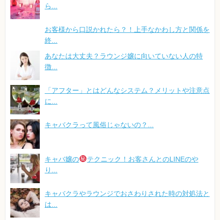
ら...
お客様から口説かれたら？！上手なかわし方と関係を
終...
あなたは大丈夫？ラウンジ嬢に向いていない人の特
徴...
「アフター」とはどんなシステム？メリットや注意点
に...
キャバクラって風俗じゃないの？...
キャバ嬢の
テクニック！お客さんとのLINEのや
り...
キャバクラやラウンジでおさわりされた時の対処法と
は...