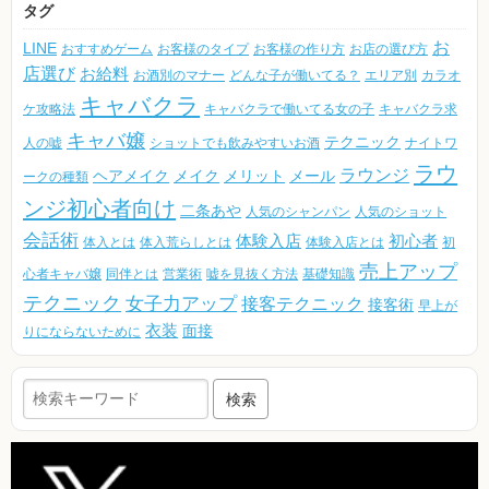
タグ
お
LINE
おすすめゲーム
お客様のタイプ
お客様の作り方
お店の選び方
店選び
お給料
お酒別のマナー
どんな子が働いてる？
エリア別
カラオ
キャバクラ
ケ攻略法
キャバクラで働いてる女の子
キャバクラ求
キャバ嬢
テクニック
人の嘘
ショットでも飲みやすいお酒
ナイトワ
ラウ
ラウンジ
ヘアメイク
メイク
メリット
メール
ークの種類
ンジ初心者向け
二条あや
人気のシャンパン
人気のショット
会話術
体験入店
初心者
体入とは
体入荒らしとは
体験入店とは
初
売上アップ
心者キャバ嬢
同伴とは
営業術
嘘を見抜く方法
基礎知識
テクニック
女子力アップ
接客テクニック
接客術
早上が
衣装
面接
りにならないために
検索