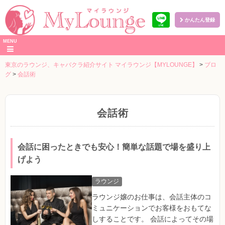
かんたん登録
本
MENU
文
へ
東京のラウンジ、キャバクラ紹介サイト マイラウンジ【MYLOUNGE】
>
ブロ
グ
>
会話術
会話術
会話に困ったときでも安心！簡単な話題で場を盛り上
げよう
ラウンジ
ラウンジ嬢のお仕事は、会話主体のコ
ミュニケーションでお客様をおもてな
しすることです。 会話によってその場