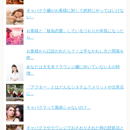
キャバクラ嬢がお客様に対して絶対にやってはいけな
い...
お客様と「疑似恋愛」しているつもりが本気になった
ら...
お客様から口説かれたら？！上手なかわし方と関係を
終...
あなたは大丈夫？ラウンジ嬢に向いていない人の特
徴...
「アフター」とはどんなシステム？メリットや注意点
に...
キャバクラって風俗じゃないの？...
キャバクラやラウンジでおさわりされた時の対処法と