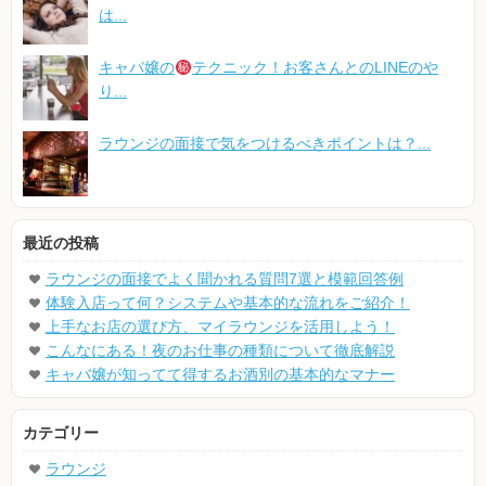
は...
キャバ嬢の
テクニック！お客さんとのLINEのや
り...
ラウンジの面接で気をつけるべきポイントは？...
最近の投稿
ラウンジの面接でよく聞かれる質問7選と模範回答例
体験入店って何？システムや基本的な流れをご紹介！
上手なお店の選び方、マイラウンジを活用しよう！
こんなにある！夜のお仕事の種類について徹底解説
キャバ嬢が知ってて得するお酒別の基本的なマナー
カテゴリー
ラウンジ