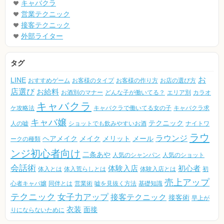
キャバクラ
営業テクニック
接客テクニック
外部ライター
タグ
お
LINE
おすすめゲーム
お客様のタイプ
お客様の作り方
お店の選び方
店選び
お給料
お酒別のマナー
どんな子が働いてる？
エリア別
カラオ
キャバクラ
ケ攻略法
キャバクラで働いてる女の子
キャバクラ求
キャバ嬢
テクニック
人の嘘
ショットでも飲みやすいお酒
ナイトワ
ラウ
ラウンジ
ヘアメイク
メイク
メリット
メール
ークの種類
ンジ初心者向け
二条あや
人気のシャンパン
人気のショット
会話術
体験入店
初心者
体入とは
体入荒らしとは
体験入店とは
初
売上アップ
心者キャバ嬢
同伴とは
営業術
嘘を見抜く方法
基礎知識
テクニック
女子力アップ
接客テクニック
接客術
早上が
衣装
面接
りにならないために